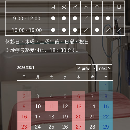
月
火
水
木
金
土
日
9:00 - 12:00
●
●
●
／
●
●
／
16:00 - 19:00
●
●
●
／
●
／
／
休診日：木曜・土曜午後・日曜・祝日
※診療最終受付は、18：30です。
2026年8月
日
月
火
水
木
金
土
1
2
3
4
5
6
7
8
9
10
11
12
13
14
15
16
17
18
19
20
21
22
23
24
25
26
27
28
29