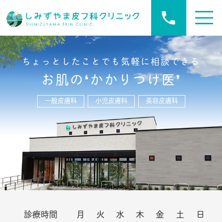
ちょっとしたことでも気軽に相談できる
お肌の❛かかりつけ医❜
一般皮膚科
小児皮膚科
美容皮膚科
診療時間
月
火
水
木
金
土
日