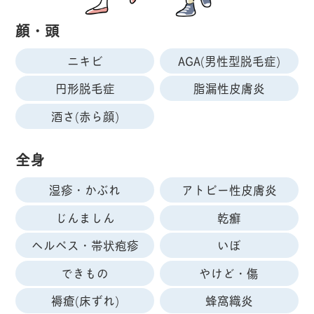
顔・頭
ニキビ
AGA(男性型脱毛症)
円形脱毛症
脂漏性皮膚炎
酒さ(赤ら顔)
全身
湿疹・かぶれ
アトピー性皮膚炎
じんましん
乾癬
ヘルペス・帯状疱疹
いぼ
できもの
やけど・傷
褥瘡(床ずれ)
蜂窩織炎