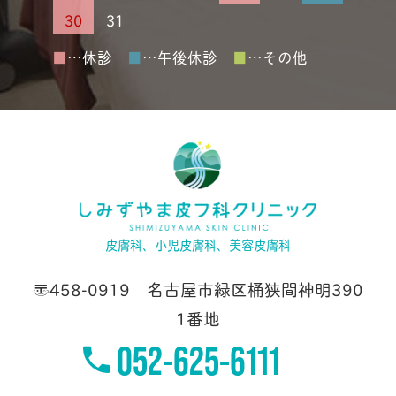
30
31
■
…休診
■
…午後休診
■
…その他
皮膚科、小児皮膚科、美容皮膚科
〒458-0919 名古屋市緑区桶狭間神明390
1番地
052-625-6111